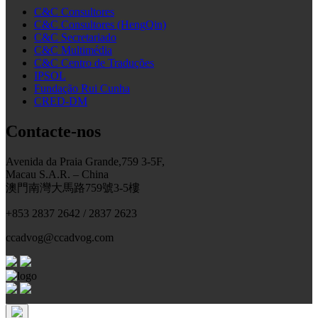
C&C Consultores
C&C Consultores (HengQin)
C&C Secretariado
C&C Multimédia
C&C Centro de Traduções
IPSOL
Fundação Rui Cunha
CRED-DM
Contacte-nos
Avenida da Praia Grande,759 3-5F,
Macau S.A.R. – China
澳門南灣大馬路759號3-5樓
+853 2837 2642 / 2837 2623
ccadvog@ccadvog.com