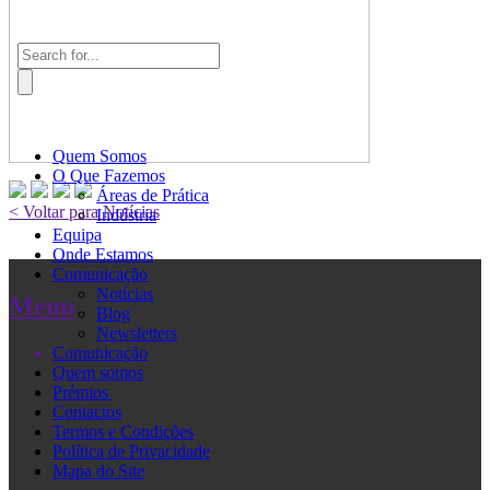
Quem Somos
O Que Fazemos
Áreas de Prática
< Voltar para Notícias
Indústria
Equipa
Onde Estamos
Comunicação
Notícias
Menu
Blog
Newsletters
Comunicação
Quem somos
Prémios
Contactos
Termos e Condições
Política de Privacidade
Mapa do Site