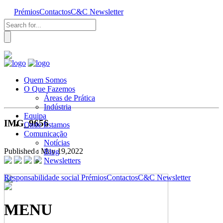
Prémios
Contactos
C&C Newsletter
Quem Somos
O Que Fazemos
Áreas de Prática
Indústria
Equipa
IMG_9656
Onde Estamos
Comunicação
Notícias
Published : May 19,2022
Blog
Newsletters
Responsabilidade social
Prémios
Contactos
C&C Newsletter
MENU