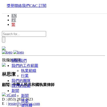
獎譽
聯絡我們
C&C 訂閱
EN
PT
繁
我們的團隊
關於我們
我們的工作範圍
執業範疇
林思潔
行業
我們的團隊
顧問 | 中華人民共和國執業律師
我們的位置
新聞
vCard
新聞
D :
(853) 2837 2623
博客
E :
jessie@ccadvog.com
資訊報