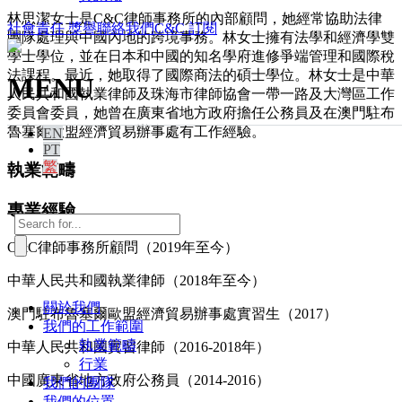
林思潔女士是C&C律師事務所的內部顧問，她經常協助法律
社會責任
獎譽
聯絡我們
C&C 訂閱
團隊處理與中國內地的跨境事務。林女士擁有法學和經濟學雙
學士學位，並在日本和中國的知名學府進修爭端管理和國際稅
法課程。最近，她取得了國際商法的碩士學位。林女士是中華
MENU
人民共和國執業律師及珠海市律師協會一帶一路及大灣區工作
委員會委員，她曾在廣東省地方政府擔任公務員及在澳門駐布
魯塞爾歐盟經濟貿易辦事處有工作經驗。
EN
PT
繁
執業範疇
專業經驗
C&C律師事務所顧問（2019年至今）
中華人民共和國執業律師（2018年至今）
關於我們
澳門駐布魯塞爾歐盟經濟貿易辦事處實習生（2017）
我們的工作範圍
執業範疇
中華人民共和國實習律師（2016-2018年）
行業
中國廣東省地方政府公務員（2014-2016）
我們的團隊
我們的位置