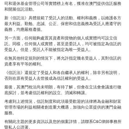
司和退休基金管理公司等實體榜上有名，獲准在澳門提供信託服務
和開展信託活動。
新《信託法》具體規範了受託人的活動、權利和義務，以維護各方
最大利益。勤勉、忠誠、公正、保密和信息義務為受託人應遵守的
義務，均應嚴格遵循。
另一方面，任何能夠處置其資產和貨物的個人或實體均可設立信
託。同樣，任何個人或實體，甚至是委託人，均可被指定為信託的
受益人。但是，受託人不能被指定為唯一受益人。
在無其他特定規則的情況下，將允許指定幾名受益人，其對信託的
資產享有平等的權利。
《信託法》還規定了受益人和各自繼承人的權利，除非另有說明，
否則在原有受益人去世後成為信託權利的受益人。
最後，其澳門稅法尚未明朗，有待了解，但會在立法會會議進行徹
底探討，並考慮信託權利的設立、消滅和轉讓。
考慮到上述情況，信託制度和此項最受歡迎的法律將為金融和財富
管理市場的利益相關者創造重大機遇，加強向公眾提供的澳門金融
服務。
有關此主題的更多資訊以及您的個案詳情，請聯系
C&C
律師事務所
暨私人公證署。