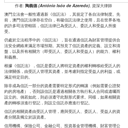
作者
:
陶義德
(António Isóo de Azeredo)
,
資深大律師
澳門立法會一般性通過新《信託法》，其規定了各自法律制度。先
前，澳門信託法律存在空白，有礙信託法律之使用，且在世界各地
的許多司法管轄區，信託法律已為受託人、委託人和受益人所接
受。
仍處於立法程序中的《信託法》，旨在通過信託為財富管理提供合
法安全網絡來滿足市場預期。其預見了信託資產的定義、設立和清
盤，以及所有相關方（即受託人、委託人和受益人）的能力、權利
和義務。
根據《信託法》，信託是委託人將特定資產的權利轉移給受託人的
法律關係，由受託人管理其資產，並考慮到指定受益人的利益，或
滿足特定目的。
除非成為信託一部分的資產需要特定形式的轉讓（例如需要公證契
約的房地產），否則該信託是通過相關各方執行私人合同或遺囑而
設立的。倘若如此，則必須遵守此類形式要求。同樣，如果相關資
產的轉移須進行登記，則設立信託亦應進行登記。
信託的相關資產由受託人管理，應與受託人、委託人、受益人的資
產分開及獨立於該資產。
信用機構、保險公司、金融公司、投資基金管理機構、財富管理公